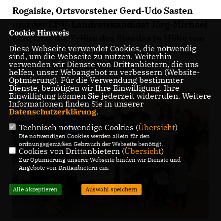
Rogalske, Ortsvorsteher Gerd-Udo Sasten
und der CDU-Landratskandidat Jörg-Michael
Cookie Hinweis
Schrader die Erlöse des Standes in Höhe von
Diese Webseite verwendet Cookies, die notwendig
400 Euro jetzt der Einrichtung in der Elsa-
sind, um die Webseite zu nutzen. Weiterhin
verwenden wir Dienste von Drittanbietern, die uns
Brandström-Straße übergeben.
helfen, unser Webangebot zu verbessern (Website-
Optmierung). Für die Verwendung bestimmter
Dienste, benötigen wir Ihre Einwilligung. Ihre
Einwilligung können Sie jederzeit widerrufen. Weitere
Informationen finden Sie in unserer
Datenschutzerklärung
.
Technisch notwendige Cookies (
Übersicht
)
Die notwendigen Cookies werden allein für den
ordnungsgemäßen Gebrauch der Webseite benötigt.
Cookies von Drittanbietern (
Übersicht
)
Zur Optimierung unserer Webseite binden wir Dienste und
Angebote von Drittanbietern ein.
Alle akzeptieren
Auswahl speichern