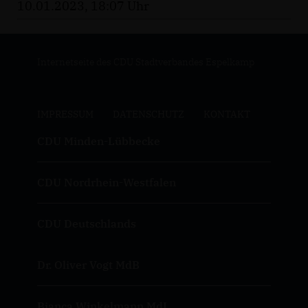
10.01.2023, 18:07 Uhr
Internetseite des CDU Stadtverbandes Espelkamp
IMPRESSUM
DATENSCHUTZ
KONTAKT
CDU Minden-Lübbecke
CDU Nordrhein-Westfalen
CDU Deutschlands
Dr. Oliver Vogt MdB
Bianca Winkelmann MdL