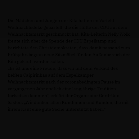
Die Mädchen und Jungen der Kita hatten im Vorfeld
Weihnachtsdeko gebastelt, die die Hütte der CDU auf dem
Weihnachtsmarkt geschmückt hat. Kita-Leiterin Nelly Wölk
freute sich über die Spende der CDU Espelkamp und
berichtete den Christdemokraten, dass damit passend zum
Frühjahrsbeginn neue Sitzmöbel für den Außenbereich der
Kita gekauft werden sollen.
Es ist uns eine Freude, dass wir mit dem Verkauf des
heißen Caipirinhas auf dem Espelkamper
Weihnachtsmarkt nach der coronabedingten Pause im
vergangenen Jahr endlich eine langjährige Tradition
fortsetzen konnten“, erklärt der Organisator Gerd-Udo
Sasten. „Wir danken allen Kundinnen und Kunden, die mit
ihrem Kauf eine gute Sache unterstützt haben.“