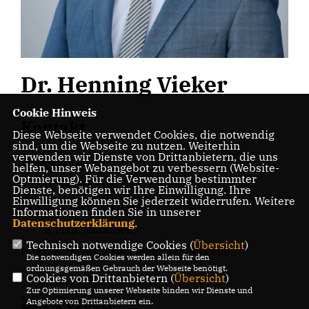
Dr. Henning Vieker
Cookie Hinweis
Kontakt
Diese Webseite verwendet Cookies, die notwendig
sind, um die Webseite zu nutzen. Weiterhin
verwenden wir Dienste von Drittanbietern, die uns
Weimarer Weg 5
helfen, unser Webangebot zu verbessern (Website-
Optmierung). Für die Verwendung bestimmter
32339 Espelkamp
Dienste, benötigen wir Ihre Einwilligung. Ihre
Einwilligung können Sie jederzeit widerrufen. Weitere
Mobil: 0160 / 7581009
Informationen finden Sie in unserer
Datenschutzerklärung
.
E-Mail schreiben
Technisch notwendige Cookies (
Übersicht
)
Internet:
https://www.henning-vieker.de
Die notwendigen Cookies werden allein für den
ordnungsgemäßen Gebrauch der Webseite benötigt.
Cookies von Drittanbietern (
Übersicht
)
Zur Optimierung unserer Webseite binden wir Dienste und
Zur Person
Angebote von Drittanbietern ein.