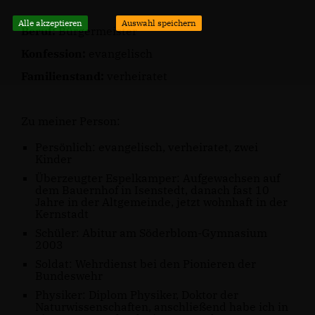
Alle akzeptieren
Auswahl speichern
Beruf:
Bürgermeister
Konfession:
evangelisch
Familienstand:
verheiratet
Zu meiner Person:
Persönlich: evangelisch, verheiratet, zwei
Kinder
Überzeugter Espelkamper: Aufgewachsen auf
dem Bauernhof in Isenstedt, danach fast 10
Jahre in der Altgemeinde, jetzt wohnhaft in der
Kernstadt
Schüler: Abitur am Söderblom-Gymnasium
2003
Soldat: Wehrdienst bei den Pionieren der
Bundeswehr
Physiker: Diplom Physiker, Doktor der
Naturwissenschaften, anschließend habe ich in